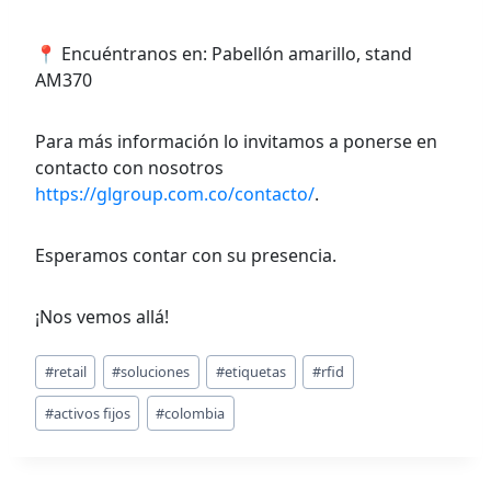
📍 Encuéntranos en: Pabellón amarillo, stand
AM370
Para más información lo invitamos a ponerse en
contacto con nosotros
https://glgroup.com.co/contacto/
.
Esperamos contar con su presencia.
¡Nos vemos allá!
Post
#
retail
#
soluciones
#
etiquetas
#
rfid
Tags:
#
activos fijos
#
colombia