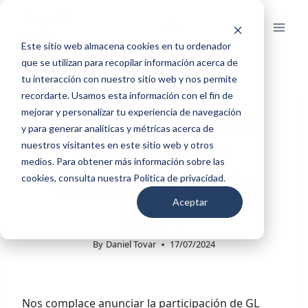
Skip
to
content
Este sitio web almacena cookies en tu ordenador
que se utilizan para recopilar información acerca de
tu interacción con nuestro sitio web y nos permite
recordarte. Usamos esta información con el fin de
NOTICIAS
GL Group estará
mejorar y personalizar tu experiencia de navegación
y para generar analíticas y métricas acerca de
presente en
nuestros visitantes en este sitio web y otros
medios. Para obtener más información sobre las
Colombia Moda
cookies, consulta nuestra Política de privacidad.
2024
Aceptar
By
Daniel Tovar
17/07/2024
Nos complace anunciar la participación de GL