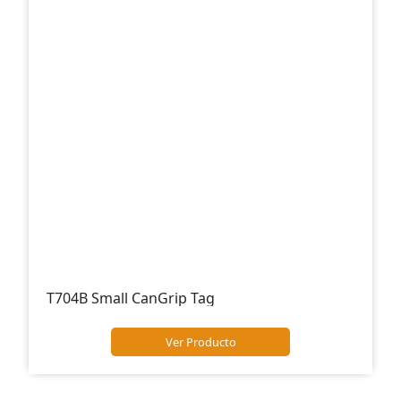
T704B Small CanGrip Tag
Ver Producto