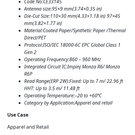
Code No:
CE33145
Antenna size:
95×9 mm(3.74×0.35 in)
Die-Cut Size:
110×30 mm(4.33×1.18 in) 97×45
mm(3.82×1.77 in)
Material:
Coated Paper/Synthetic Paper /Thermal
Direct/PET
Protocol:
ISO/IEC 18000-6C EPC Global Class 1
Gen 2
Operating Frequency:
860 – 960 MHz
Integrated Circuit IC:
Impinj Monza R6/ Monza
R6P
Read Range(ERP 2W):
Fixed: Up to 7 m/ 22.96 ft
HHT: Up to 3.5 m/ 11.48 ft
Operating Temperature:
–20 to +60℃
Category by Application:
Apparel and retail
Use Case
Apparel and Retail