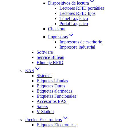
Dispositivos de lectura
Lectores RFID portátiles
Lectores RFID fijos
Túnel Logístico
Portal Logístico
Checkout
Impresoras
Impresoras de escritorio
Impresora industrial
Software
Service Bureau
Blindaje RFID
EAS
Sistemas
Etiquetas blandas
Etiquetas Duras
Etiquetas alarmadas
Etiquetas Funcionales
Accesorios EAS
Safers
V Station
Precios Electrónicos
Etiquetas Electrónicas