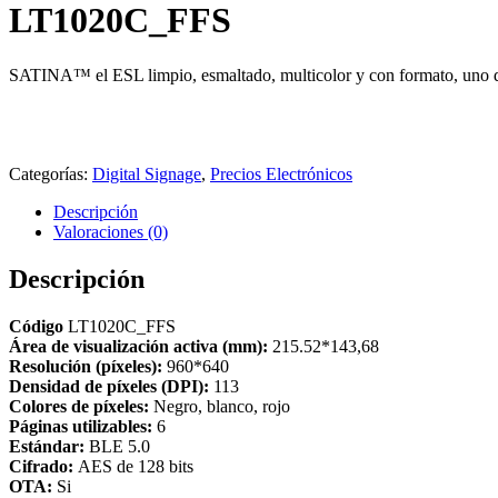
LT1020C_FFS
SATINA™ el ESL limpio, esmaltado, multicolor y con formato, uno de
Categorías:
Digital Signage
,
Precios Electrónicos
Descripción
Valoraciones (0)
Descripción
Código
LT1020C_FFS
Área de visualización activa (mm):
215.52*143,68
Resolución (píxeles):
960*640
Densidad de píxeles (DPI):
113
Colores de píxeles:
Negro, blanco, rojo
Páginas utilizables:
6
Estándar:
BLE 5.0
Cifrado:
AES de 128 bits
OTA:
Si