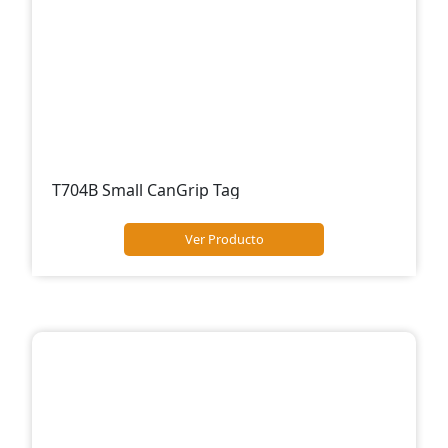
T704B Small CanGrip Tag
Ver Producto